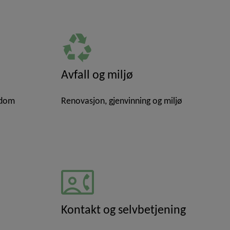
recycling
Avfall og miljø
ndom
Renovasjon, gjenvinning og miljø
contact_phone
Kontakt og selvbetjening