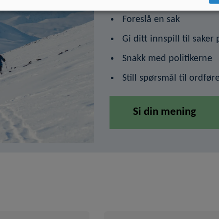
Foreslå en sak
Gi ditt innspill til saker
Snakk med politikerne
Still spørsmål til ordfør
Si din mening