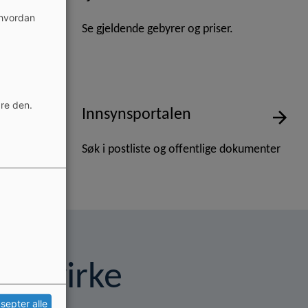
ema.
 hvordan
Se gjeldende gebyrer og priser.
dre den.
angler
Innsynsportalen
bedres
Søk i postliste og offentlige dokumenter
u påvirke
septer alle