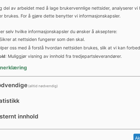
age og søk om plass
Finn og send inn digitalt skj
g del av arbeidet med å lage brukervennlige nettsider, analyserer vi
er brukes. For å gjøre dette benytter vi informasjonskapsler.
 selv hvilke informasjonskapsler du ønsker å akseptere:
 Sikrer at nettsiden fungerer som den skal.
elper oss med å forstå hvordan nettsiden brukes, slik at vi kan forbe
al
Meld om feil eller m
: Muliggjør visning av innhold fra tredjepartsleverandører.
old
nerklæring
resse eller eiendom i kartet
Meld fra om noe som bør ut
dvendige
(alltid nødvendig)
atistikk
sternt innhold
Slik kan d
Ak