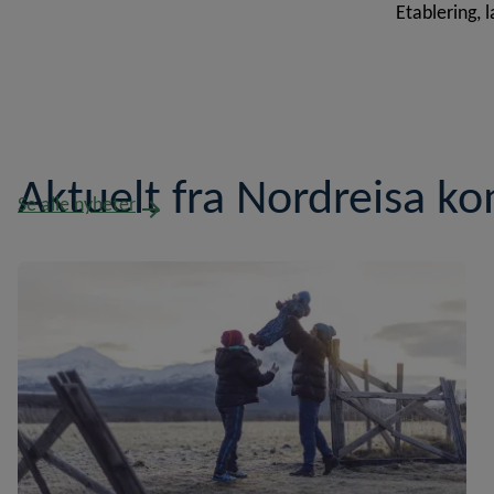
Etablering, 
Aktuelt fra Nordreisa 
Se alle nyheter