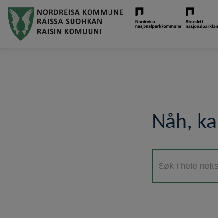
Hopp
til
hovedinnhold
Nåh, ka