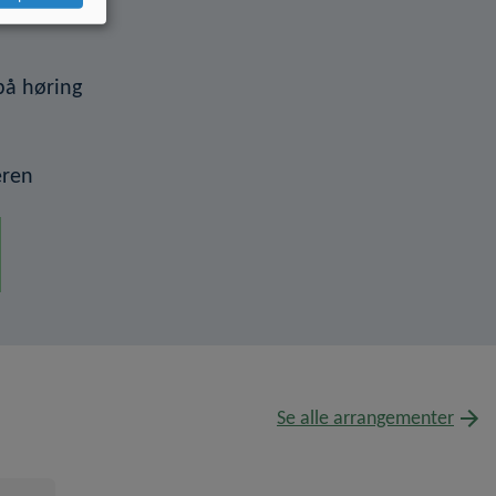
 på høring
eren
Se alle arrangementer