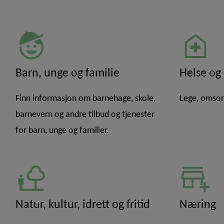
child_hat
home_health
Barn, unge og familie
Helse og
Finn informasjon om barnehage, skole,
Lege, omsorg
barnevern og andre tilbud og tjenester
for barn, unge og familier.
nature_people
add_business
Natur, kultur, idrett og fritid
Næring