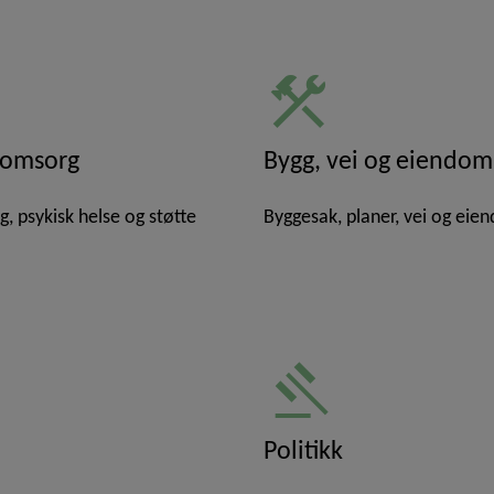
construction
 omsorg
Bygg, vei og eiendom
, psykisk helse og støtte
Byggesak, planer, vei og eie
gavel
Politikk