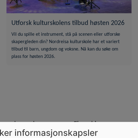
Utforsk kulturskolens tilbud høsten 2026
Vil du spille et instrument, stå på scenen eller utforske
skapergleden din? Nordreisa kulturskole har et variert
tilbud til barn, ungdom og voksne. Nå kan du søke om
plass for høsten 2026.
arnehageplass
Finn skjema
uker informasjonskapsler