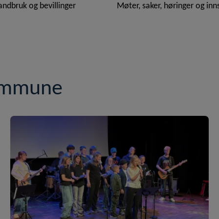
landbruk og bevillinger
Møter, saker, høringer og inn
kommune